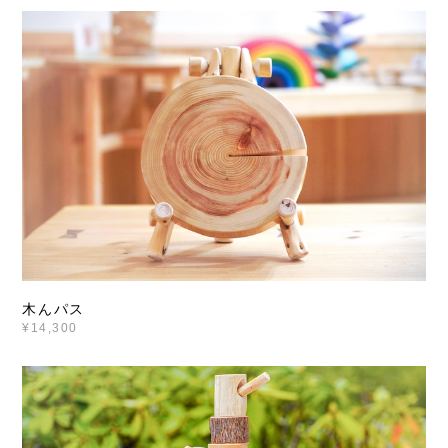
木んパス
¥14,300