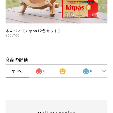
木んパス【kitpas12色セット】
¥15,700
商品の評価
すべて
0
0
0