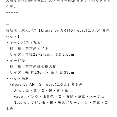
大切な方への贈り物に、ストーリーのあるギフトセットをど
うぞ。
≡≡≡≡≡
—
商品名：木んパス【kitpas by ARTIST ecru(エクル) ６色
セット】
・キャンバス（丸太）
材 種：東京産ヒノキ
サイズ：直径22~24cm、厚み3.5cm
・イーゼル
材 種：東京産針葉樹の枝
サイズ：幅 約23cm × 高さ 約33cm
・セット画材
kitpas by ARTIST ecru(エクル) 各６色
Bird：白・赤・黄・緑・青・黒
Face：ピンク・山吹色・黄・青緑・薄紫・ベージュ
Nature：マゼンタ・橙・モスグリーン・紺・赤紫・黄
土色
—