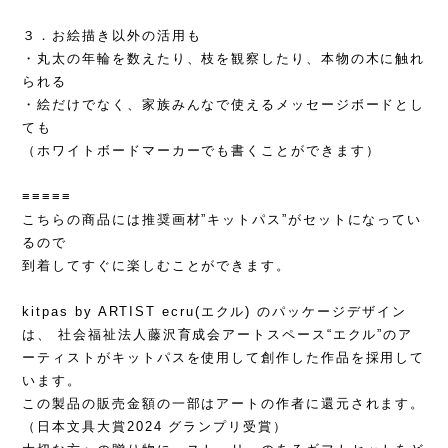
３．お絵描き以外の活用も
・丸太の年輪を数えたり、枝を観察したり、本物の木に触れ
られる
・絵だけでなく、家族みんなで使えるメッセージボードとし
ても
（ホワイトボードマーカーでも書くことができます）
≡≡≡≡≡
こちらの商品には推奨画材”キットパス”がセットになってい
るので
到着してすぐに楽しむことができます。
kitpas by ARTIST ecru(エクル) のパッケージデザイン
は、 社会福祉法人藤沢育成会アートスペース“エクル”のア
ーティストがキットパスを使用して創作した作品を採用して
います。
この製品の販売金額の一部はアートの作者に還元されます。
（日本文具大賞2024 グランプリ受賞）