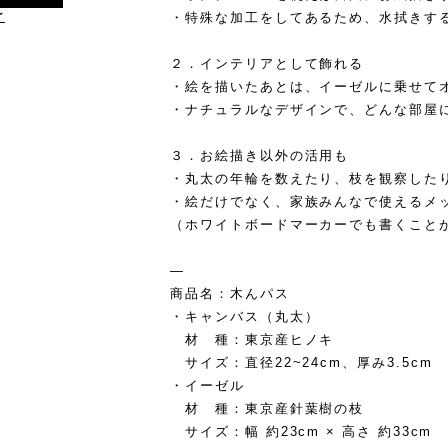
け
・特殊な加工をしてあるため、水拭きす
２．インテリアとして飾れる
・絵を描いたあとは、イーゼルに乗せて
・ナチュラルなデザインで、どんな部屋
３．お絵描き以外の活用も
・丸太の年輪を数えたり、枝を観察した
・絵だけでなく、家族みんなで使えるメ
（ホワイトボードマーカーでも書くこと
—
商品名：木んパス
・キャンバス（丸太）
材 種：東京産ヒノキ
サイズ：直径22~24cm、厚み3.5cm
・イーゼル
材 種：東京産針葉樹の枝
サイズ：幅 約23cm × 高さ 約33cm