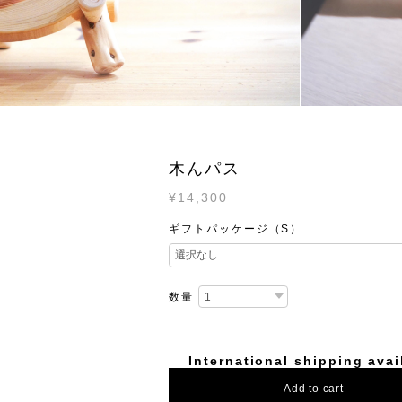
木んパス
¥14,300
ギフトパッケージ（S）
数量
International shipping avai
Add to cart