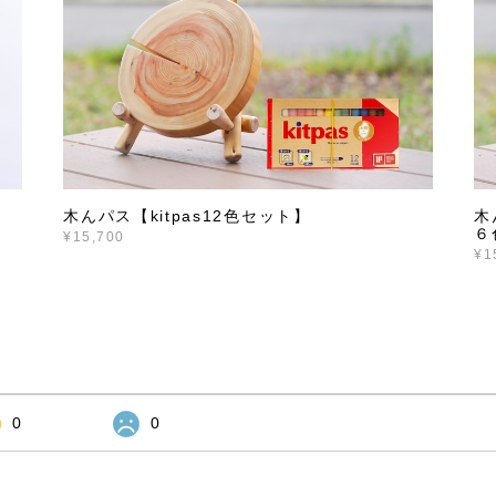
木んパス【kitpas12色セット】
木
６
¥15,700
¥1
0
0