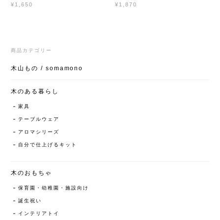
¥1,870
¥1,650
商品カテゴリー
木山もの / somamono
木のある暮らし
家具
テーブルウェア
アロマシリーズ
自分で仕上げるキット
木のおもちゃ
保育園・幼稚園・施設向け
誕生祝い
インテリアトイ