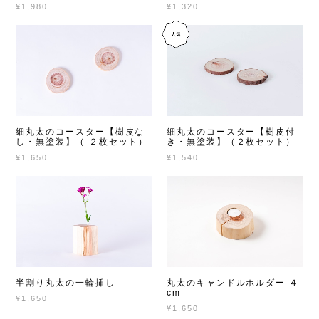
¥1,980
¥1,320
細丸太のコースター【樹皮な
細丸太のコースター【樹皮付
し・無塗装】（ ２枚セット）
き・無塗装】（２枚セット）
¥1,650
¥1,540
半割り丸太の一輪挿し
丸太のキャンドルホルダー ４
cm
¥1,650
¥1,650