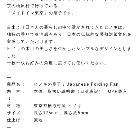
京の檜原村で行っている
「メイドイン東京」の扇子です。
古来より日本人の暮らしの中で活かされてきたヒノキは、
独特の香りで冷涼感もあり、日本の伝統的な暑熱対策文化を
実感していただけます。
ヒノキの木目の美しさを生かしたシンプルなデザインとしま
した。
一枚一枚お好みの角度に広げてお使いください。
—
商品名 : ヒノキの扇子 / Japanese Folding Fan
内 容 : 本体、取扱い説明書（日英表記）、OPP袋入
り
材 種 : 東京都檜原村産 ヒノキ
サイズ : 長さ175mm、厚さ約5mm
仕上げ : 素地
—