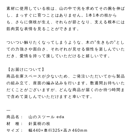
素材に使用している枝は、山の中で光を求めてその腕を伸ば
し、まっすぐに育つことはありません。1本1本の枝から
も、さらに側枝が生え、それらが節となり、支える根本には
筋肉質な表情を見ることができます。
ついつい触りたくなってしまうような、木の"生きもの"とし
ての力強さや面白さ、それぞれが見せる個性を楽しんでいた
だき、愛情を持って接していただけると嬉しいです。
【お届けについて】
商品在庫スペースが少ないため、ご発注いただいてから製品
の組み立て、座面の編み込みを行います。数週間お待ちいた
だくことがございますが、どんな商品が届くのか待つ時間ま
で含めて楽しんでいただけますと幸いです。
—
商品名： 山のスツール eda
材 種： 針葉樹の枝
サイズ： 幅440×奥行325×高さ460mm