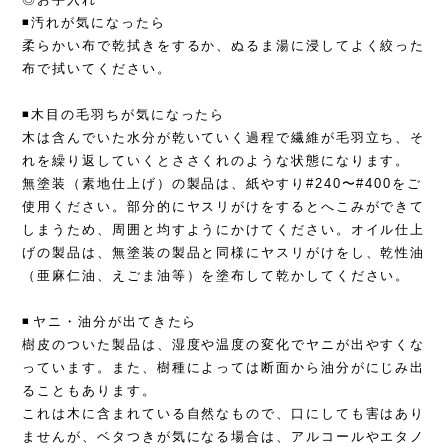
◾️汚れが気になったら
柔らかい布で乾拭きをするか、ぬるま湯に浸してよく絞った
布で拭いてください。
◾️木目の毛羽ちが気になったら
木は含んでいた水分が乾いていく過程で繊維が毛羽立ち、そ
れを繰り返していくとささくれのような状態になります。
無塗装（素地仕上げ）の製品は、紙やすり#240〜#400をご
使用ください。部分的にヤスリがけをするとへこみができて
しまうため、周囲と均すようにかけてください。オイル仕上
げの製品は、無塗装の製品と同様にヤスリがけをし、乾性油
（亜麻仁油、えごま油等）を塗布して乾かしてください。
◾️️️️️️️ヤニ・油分が出てきたら
樹皮のついた製品は、湿度や温度の変化でヤニが出やすくな
っています。また、樹種によっては断面から油分がにじみ出
ることもあります。
これは木に含まれている自然なもので、口にしても害はあり
ませんが、ベタつきが気になる場合は、アルコールやエタノ