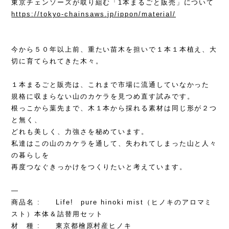
東京チェンソーズが取り組む「1本まるごと販売」について
https://tokyo-chainsaws.jp/ippon/material/
今から５０年以上前、重たい苗木を担いで１本１本植え、大
切に育てられてきた木々。
１本まるごと販売は、これまで市場に流通していなかった
規格に収まらない山のカケラを見つめ直す試みです。
根っこから葉先まで、木１本から採れる素材は同じ形が２つ
と無く、
どれも美しく、力強さを秘めています。
私達はこの山のカケラを通して、失われてしまった山と人々
の暮らしを
再度つなぐきっかけをつくりたいと考えています。
—
商品名 : Life! pure hinoki mist（ヒノキのアロマミ
スト）本体＆詰替用セット
材 種 : 東京都檜原村産ヒノキ