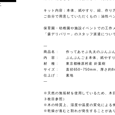
け
キット内容：本体、紙やすり、紐、作り
ご自分で用意していただくもの：油性ペ
保育園・幼稚園や施設イベントでの工作
「森デリバリー」のスタッフ派遣につい
—
商品名 : 作ってあそぶ丸太のぶんぶ
内 容 : ぶんぶんごま本体、紙やす
材 種 : 東京都檜原村産 針葉樹
サイズ : 直径650~750mm、厚さ約8
仕上げ : 素地
—
※天然の無垢材を使用しているため、木
３枚目参照）
※木の特質上、湿度や温度の変化による
※乾燥が進むと割れが発生することがあ