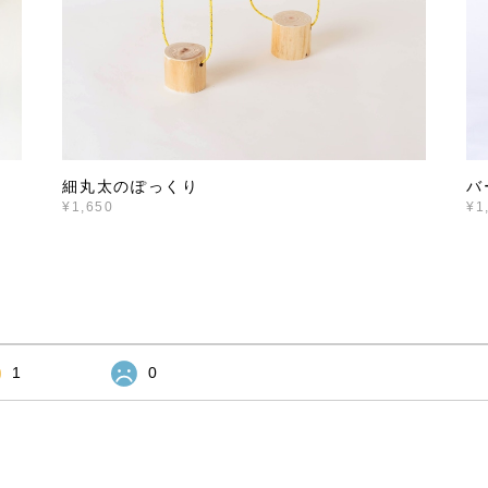
細丸太のぽっくり
バ
¥1,650
¥1
1
0