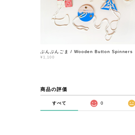
ぶんぶんごま / Wooden Button Spinners
¥1,100
商品の評価
すべて
0