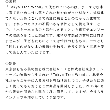
◎素材
『Tokyo Tree Wood』で使われているのは、まっすぐな木
に育てるために打ち落とされた枝や曲がった材など、規格化
できないためにこれまで流通に乗ることのなかった素材で
す。それらのカタチの不揃いさを個性として捉え直すこと
で、「木を一本まるごと活かしきる」という東京チェンソー
ズの理想を形にした製品です。建物や木製品の材料には向き
ませんが、子どもたちにとっては恰好のおもちゃ。一つとし
て同じものがない木の表情や手触り、香りや音など五感を使
って楽しんでいただけます。
◎制作
東京おもちゃ美術館と株式会社APTYと株式会社東京チェン
ソーズの連携から生まれた『Tokyo Tree Wood』。林業会
社だからこそ手に入る素材を有効活用しつつ、子供たちに楽
しく使ってもらおうとこの商品を開発しました。2019年5月
から販売が開始され現在９種ご用意していますが、今後もラ
インナップを増やしていく予定です。