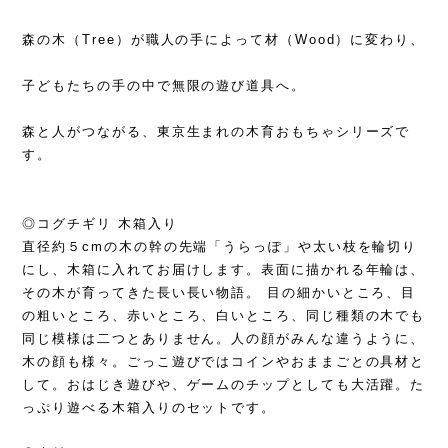
森の木（Tree）が職人の手によって材（Wood）に変わり、
子どもたちの手の中で無限の遊び道具へ。
森と人がつながる、東京生まれの木育おもちゃシリーズで
す。
◎コグチギリ 木箱入り
直径約５cmの木の幹の先端「うらっぽ」や太い枝を輪切り
にし、木箱に入れてお届けします。表面に描かれる年輪は、
その木が育ってきた長い長い物語。 目の細かいところ、目
の粗いところ、赤いところ、白いところ、同じ種類の木でも
同じ模様は二つとありません。人の顔がみんな違うように、
木の顔も様々。ごっこ遊びではコインやおままごとの具材と
して。おはじき遊びや、ゲームのチップとしても大活躍。た
っぷり遊べる木箱入りのセットです。