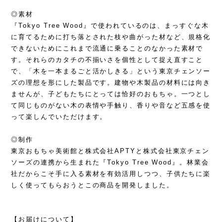
◎素材
『Tokyo Tree Wood』で使われているのは、まっすぐな木
に育てるために打ち落とされた枝や曲がった材など、規格化
できないためにこれまで流通に乗ることのなかった素材で
す。それらのカタチの不揃いさを個性として捉え直すこと
で、「木を一本まるごと活かしきる」という東京チェンソー
ズの理想を形にした製品です。建物や木製品の材料には向き
ませんが、子どもたちにとっては恰好のおもちゃ。一つとし
て同じものがない木の表情や手触り、香りや音など五感を使
って楽しんでいただけます。
◎制作
東京おもちゃ美術館と株式会社APTYと株式会社東京チェン
ソーズの連携から生まれた『Tokyo Tree Wood』。林業会
社だからこそ手に入る素材を有効活用しつつ、子供たちに楽
しく使ってもらおうとこの商品を開発しました。
【お届けについて】