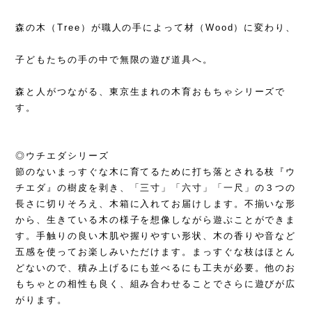
森の木（Tree）が職人の手によって材（Wood）に変わり、
子どもたちの手の中で無限の遊び道具へ。
森と人がつながる、東京生まれの木育おもちゃシリーズで
す。
◎ウチエダシリーズ
節のないまっすぐな木に育てるために打ち落とされる枝『ウ
チエダ』の樹皮を剥き、「三寸」「六寸」「一尺」の３つの
長さに切りそろえ、木箱に入れてお届けします。不揃いな形
から、生きている木の様子を想像しながら遊ぶことができま
す。手触りの良い木肌や握りやすい形状、木の香りや音など
五感を使ってお楽しみいただけます。まっすぐな枝はほとん
どないので、積み上げるにも並べるにも工夫が必要。他のお
もちゃとの相性も良く、組み合わせることでさらに遊びが広
がります。