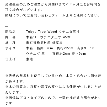
受注生産のためご注文からお届けまで2~3ヶ月ほどお時間を
頂く場合がございます。
納期についてはお問い合わせフォームよりご連絡ください。
—
商品名 : Tokyo Tree Wood ウチエダ三寸
内 容 : 木箱:1 ウチエダ三寸:45本
材 種 : 東京都檜原村産 針葉樹
サイズ : 木箱 幅約33cm 奥行22cm 高さ9.5cm
ウチエダ 三寸 直径約2cm 長さ9cm
仕上げ : 素地
—
※天然の無垢材を使用しているため、木目・色合いに個体差
があります。
※木の特質上、湿度や温度の変化による伸縮が生じることが
あります。
※画像はプロトタイプのもので、一部仕様が違う場合があり
ます。