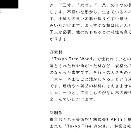
き、「三寸」「六寸」「一尺」の３つの
け
します。不揃いな形から、生きている木
す。手触りの良い木肌や握りやすい形状
みいただけます。まっすぐな枝はほとん
工夫が必要。他のおもちゃとの相性も良
がります。
◎素材
『Tokyo Tree Wood』で使われ
落とされた枝や曲がった材など、規格化
のなかった素材です。それらのカタチの
「木を一本まるごと活かしきる」という
です。建物や木製品の材料には向きませ
ちゃ。一つとして同じものがない木の表
楽しんでいただけます。
◎制作
東京おもちゃ美術館と株式会社APTYと
まれた『Tokyo Tree Wood』。