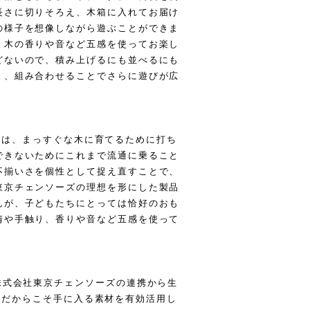
長さに切りそろえ、木箱に入れてお届け
の様子を想像しながら遊ぶことができま
、木の香りや音など五感を使ってお楽し
どないので、積み上げるにも並べるにも
く、組み合わせることでさらに遊びが広
ているのは、まっすぐな木に育てるために打ち
できないためにこれまで流通に乗ること
不揃いさを個性として捉え直すことで、
東京チェンソーズの理想を形にした製品
んが、子どもたちにとっては恰好のおも
情や手触り、香りや音など五感を使って
株式会社東京チェンソーズの連携から生
林業会社だからこそ手に入る素材を有効活用し