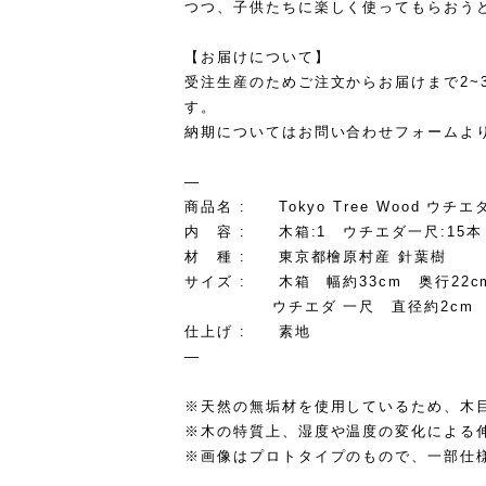
つつ、子供たちに楽しく使ってもらおう
【お届けについて】
受注生産のためご注文からお届けまで2~
す。
納期についてはお問い合わせフォームよ
—
商品名 : Tokyo Tree Wood ウチ
内 容 : 木箱:1 ウチエダ一尺:15本
材 種 : 東京都檜原村産 針葉樹
サイズ : 木箱 幅約33cm 奥行22cm
ウチエダ 一尺 直径約2cm 長
仕上げ : 素地
—
※天然の無垢材を使用しているため、木
※木の特質上、湿度や温度の変化による
※画像はプロトタイプのもので、一部仕