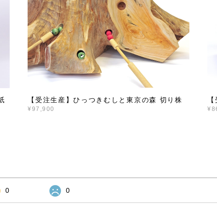
【受注生産】ひっつきむしと東京の森 切り株
【
紙
¥97,900
¥8
0
0